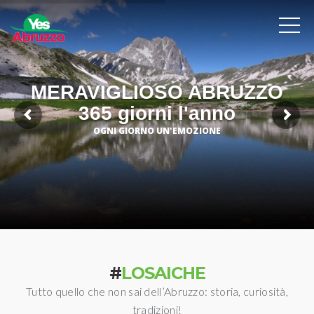
MERAVIGLIOSO ABRUZZO
365 giorni l'anno
OGNI GIORNO UN'EMOZIONE
#
LOSAICHE
Tutto quello che non sai dell’Abruzzo: storia, curiosità,
tradizioni!